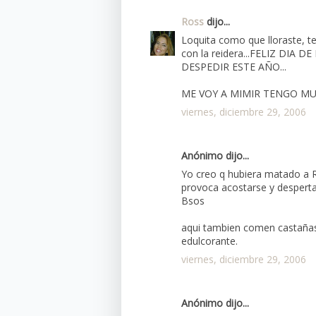
Ross
dijo...
Loquita como que lloraste, te
con la reidera...FELIZ DIA
DESPEDIR ESTE AÑO...
ME VOY A MIMIR TENGO MU
viernes, diciembre 29, 2006
Anónimo dijo...
Yo creo q hubiera matado a R
provoca acostarse y despertars
Bsos
aqui tambien comen castañas
edulcorante.
viernes, diciembre 29, 2006
Anónimo dijo...