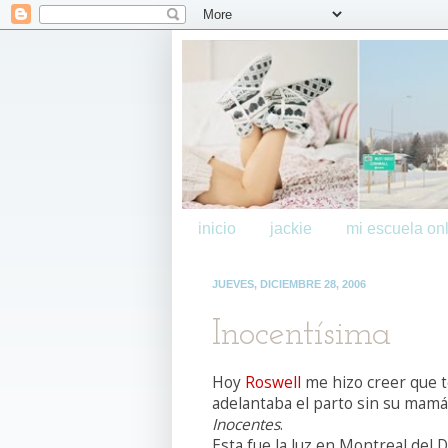
inicio
jackie
mi escuela onl
JUEVES, DICIEMBRE 28, 2006
Inocentísima
Hoy
Roswell
me hizo creer que t
adelantaba el parto sin su mamá 
Inocentes
.
Esta fue la luz en Montreal del D