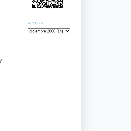
n
ARCHIVO
y