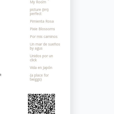
My Room
picture {im}
perfect
Pimienta Rosa
Pixie Blossoms
Por mis caminos
Un mar de sueños
by agus
Unidos por un
click
Vida en Japón
a
{a place for
twiggs}