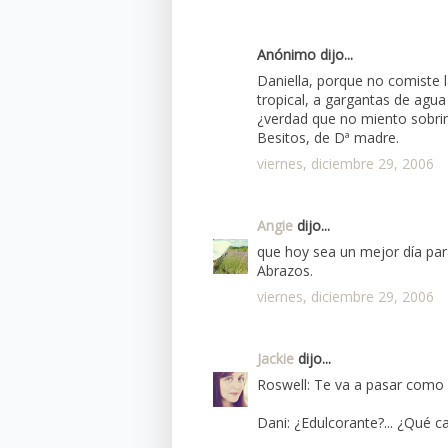
Anónimo dijo...
Daniella, porque no comiste 
tropical, a gargantas de agua 
¿verdad que no miento sobrin
Besitos, de Dª madre.
viernes, diciembre 29, 2006
Angie
dijo...
que hoy sea un mejor día para
Abrazos.
viernes, diciembre 29, 2006
Jackie
dijo...
Roswell: Te va a pasar como 
Dani: ¿Edulcorante?... ¿Qué 