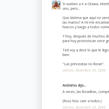
Si vuelves a ir a Otawa, inten
uno, pero...
Que lástima que aquí no ven
las manos? A mí me encantan
huecos y luego a todos comié
Y hoy, después de muchos día
para hoy pronostican once gr
Ted voy a decir lo que le dig
bien:
"Las princesitas no lloran".
viernes, diciembre 29, 2006
Anónimo dijo...
A veces, las lloraditas, compe
(Ross hizo caer a todos.)
viernes, diciembre 29, 2006