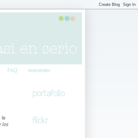
FAQ
newsletter
 le
 los