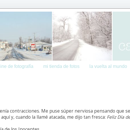
ine de fotografía
mi tienda de fotos
la vuelta al mundo
enía contracciones. Me puse súper nerviosa pensando que se
aquí y, cuando la llamé atacada, me dijo tan fresca:
Feliz Día de
ía de los Inocentes.