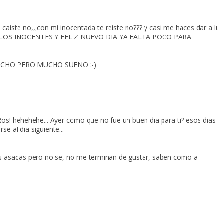
 caiste no,,,con mi inocentada te reiste no??? y casi me haces dar a l
 DE LOS INOCENTES Y FELIZ NUEVO DIA YA FALTA POCO PARA
CHO PERO MUCHO SUEÑO :-)
os! hehehehe... Ayer como que no fue un buen dia para ti? esos dias
e al dia siguiente...
 asadas pero no se, no me terminan de gustar, saben como a