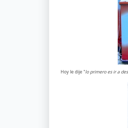
Hoy le dije "
lo primero es ir a d
j