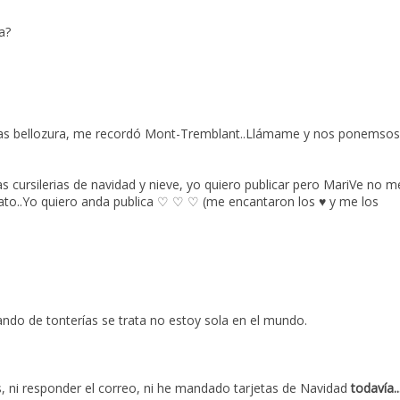
a?
mas bellozura, me recordó Mont-Tremblant..Llámame y nos ponemsos
ías cursilerias de navidad y nieve, yo quiero publicar pero MariVe no m
ato..Yo quiero anda publica ♡ ♡ ♡ (me encantaron los ♥ y me los
ando de tonterías se trata no estoy sola en el mundo.
s, ni responder el correo, ni he mandado tarjetas de Navidad
todavía..