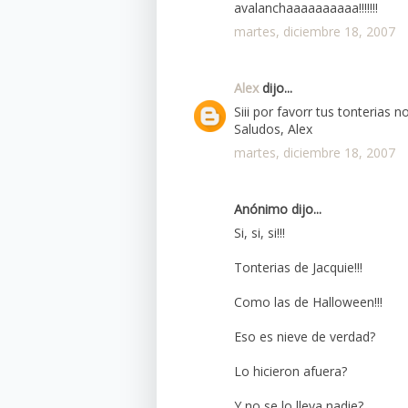
avalanchaaaaaaaaaa!!!!!!!
martes, diciembre 18, 2007
Alex
dijo...
Siii por favorr tus tonterias 
Saludos, Alex
martes, diciembre 18, 2007
Anónimo dijo...
Si, si, si!!!
Tonterias de Jacquie!!!
Como las de Halloween!!!
Eso es nieve de verdad?
Lo hicieron afuera?
Y no se lo lleva nadie?