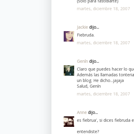
(sólo para fastidiarte)
martes, diciembre 18, 2007
Jackie
dijo...
Fiebruda.
martes, diciembre 18, 2007
Genín
dijo...
Claro que puedes hacer lo qu
Además las llamadas tonterias
un blog. He dicho...jajaja
Salud, Genín
martes, diciembre 18, 2007
Anne
dijo...
es fiebrua', si dices fiebruda
entendiste?