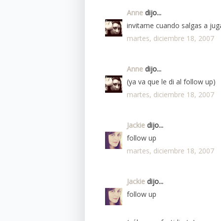
Anne
dijo...
invitame cuando salgas a juga
martes, diciembre 18, 2007
Anne
dijo...
(ya va que le di al follow up)
martes, diciembre 18, 2007
Jackie
dijo...
follow up
martes, diciembre 18, 2007
Jackie
dijo...
follow up