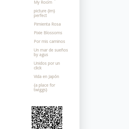
My Room
picture {im}
perfect
Pimienta Rosa
Pixie Blossoms
Por mis caminos
Un mar de sueños
by agus
Unidos por un
click
Vida en Japón
{a place for
twiggs}