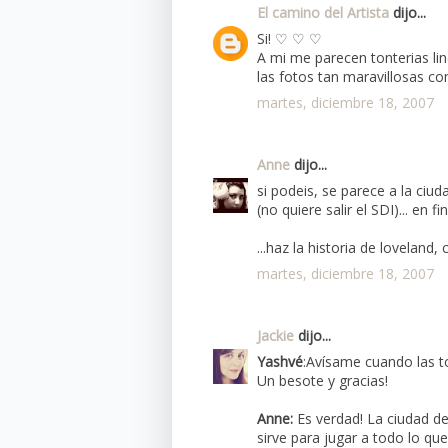
El camino del Artista
dijo...
Si! ♡ ♡ ♡
A mi me parecen tonterias l
las fotos tan maravillosas c
martes, diciembre 18, 2007
Anne
dijo...
si podeis, se parece a la ciu
(no quiere salir el SDI)... en fin
...haz la historia de loveland,
martes, diciembre 18, 2007
Jackie
dijo...
Yashvé
:Avísame cuando las t
Un besote y gracias!
Anne:
Es verdad! La ciudad de
sirve para jugar a todo lo que