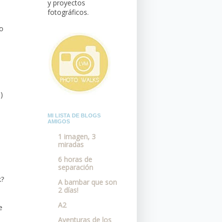
y proyectos
fotográficos.
o
)
MI LISTA DE BLOGS
AMIGOS
1 imagen, 3
miradas
6 horas de
separación
k?
A bambar que son
2 días!
A2
e
Aventuras de los