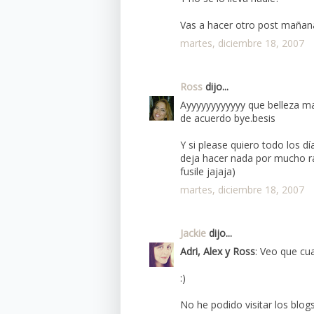
Vas a hacer otro post mañan
martes, diciembre 18, 2007
Ross
dijo...
Ayyyyyyyyyyyy que belleza 
de acuerdo bye.besis
Y si please quiero todo los d
deja hacer nada por mucho r
fusile jajaja)
martes, diciembre 18, 2007
Jackie
dijo...
Adri, Alex y Ross
: Veo que cu
:)
No he podido visitar los blog