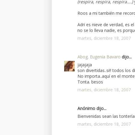
(respira, respira, respira....)
Roos a mi también me recordó
Adri es nieve de verdad, es el
no se lo lleva nadie, es porqu
martes, diciembre 18, 2007
Abog. Eugenia Bavaro
dijo...
jajajaja
son divertidas..si!! todos los dí
No importa..aquí en el monte
Tonta. besos
martes, diciembre 18, 2007
Anónimo dijo...
Bienvenidas sean las tonterías
martes, diciembre 18, 2007