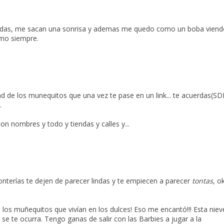
indas, me sacan una sonrisa y ademas me quedo como un boba viend
omo siempre.
dad de los munequitos que una vez te pase en un link... te acuerdas(SDI
.
 con nombres y todo y tiendas y calles y...
onterías te dejen de parecer lindas y te empiecen a parecer
tontas
, o
 los muñequitos que vivían en los dulces! Eso me encantó!!! Esta niev
 se te ocurra. Tengo ganas de salir con las Barbies a jugar a la