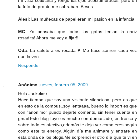
mi vista cotidiana y tengo los ojos acostumbrados, pero en
la foto de pronto me sobraban. Besos
Alesi
: Las muñecas de papel eran mi pasion en la infancia.
MC
: Yo pensaba que todos los gatos tenian la nariz
rosadita! Ahora me voy a fijar!!
Oda
: La cafetera es rosada ♥ Me hace sonreir cada vez
que la veo.
Responder
Anónimo
jueves, febrero 05, 2009
Hola Jackeline.
Hace tiempo que soy una visitante silenciosa, pero es que
en esto de la compus..soy lentaaaa, bueno lo import es que
con "anonimo" puedo dejarte coments, sin tener cuenta en
gmail.Este blog tuyo es mucho con demasiado, es fresco y
sobre todo es afectivo,además te deja ver como eres según
como este tu energy. Algún día me animare y entrare en
esta onda de los blogs.Me sorprendí el otro día que te vi en