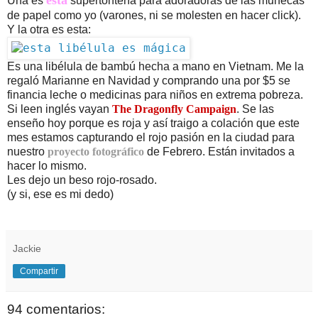
esta
Una es 
supertontería para adoradoras de las muñecas 
de papel como yo (varones, ni se molesten en hacer click). 
Y la otra es esta:
Es una libélula de bambú hecha a mano en Vietnam. Me la 
regaló Marianne en Navidad y comprando una por $5 se 
financia leche o medicinas para niños en extrema pobreza. 
Si leen inglés vayan 
The Dragonfly Campaign
. Se las 
enseño hoy porque es roja y así traigo a colación que este 
mes estamos capturando el rojo pasión en la ciudad para 
nuestro 
proyecto fotográfico
 de Febrero. Están invitados a 
hacer lo mismo.
Les dejo un beso rojo-rosado.
(y si, ese es mi dedo)
Jackie
Compartir
94 comentarios: