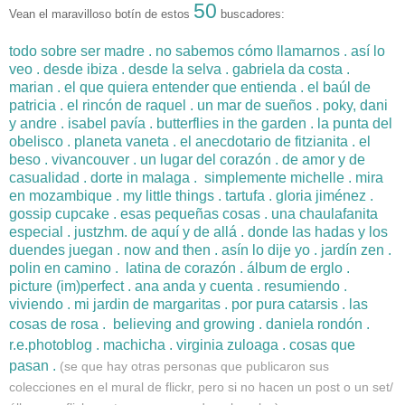
50
Vean el maravilloso botín de estos 
 buscadores:
todo sobre ser madre
 . 
no sabemos cómo llamarnos
 . 
así lo 
veo
 . 
desde ibiza
 . 
desde la selva
 . 
gabriela da costa
 . 
marian 
. 
el que quiera entender que entienda
 . 
el baúl de 
patricia
 . 
el rincón de raquel
 . 
un mar de sueños
 . 
poky, dani 
y andre
 . 
isabel pavía
 . 
butterflies in the garden
 . 
la punta del 
obelisco
 . 
planeta vaneta
 . 
el anecdotario de fitzianita
 . 
el 
beso
 . 
vivancouver
 . 
un lugar del corazón
 . 
de amor y de 
casualidad
 . 
dorte in malaga
 .  
simplemente michelle
 . 
mira 
en mozambique 
. 
my little things
 . 
tartufa 
. 
gloria jiménez
 .  
gossip cupcake 
.
esas pequeñas cosas
 .
una chaulafanita 
especial
 . 
justzhm
. 
de aquí y de allá
 . 
donde las hadas y los 
duendes juegan
 .
now and then
 . 
asín lo dije yo 
. 
jardín zen
 . 
polin en camino
 .  
latina de corazón
 . 
álbum de erglo
 .
picture (im)perfect
 . 
ana anda y cuenta
 . 
resumiendo 
. 
viviendo 
. 
mi jardin de margaritas
 .
por pura catarsis
 . 
las 
cosas de rosa
 .  
believing and growing
 .
daniela rondón
.
r.e.photoblog
.
machicha
.
virginia zuloaga
.
cosas que
pasan
.
(se que hay otras personas que publicaron sus
colecciones en el mural de flickr, pero si no hacen un post o un set/