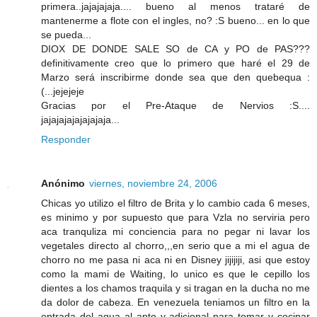
primera..jajajajaja.... bueno al menos trataré de
mantenerme a flote con el ingles, no? :S bueno... en lo que
se pueda...
DIOX DE DONDE SALE SO de CA y PO de PAS???
definitivamente creo que lo primero que haré el 29 de
Marzo será inscribirme donde sea que den quebequa :
(...jejejeje
Gracias por el Pre-Ataque de Nervios :S....
jajajajajajajajaja...
Responder
Anónimo
viernes, noviembre 24, 2006
Chicas yo utilizo el filtro de Brita y lo cambio cada 6 meses,
es minimo y por supuesto que para Vzla no serviria pero
aca tranquliza mi conciencia para no pegar ni lavar los
vegetales directo al chorro,,,en serio que a mi el agua de
chorro no me pasa ni aca ni en Disney jijijiji, asi que estoy
como la mami de Waiting, lo unico es que le cepillo los
dientes a los chamos traquila y si tragan en la ducha no me
da dolor de cabeza. En venezuela teniamos un filtro en la
entrada del agua al apto y adicional para tomar y cocinar