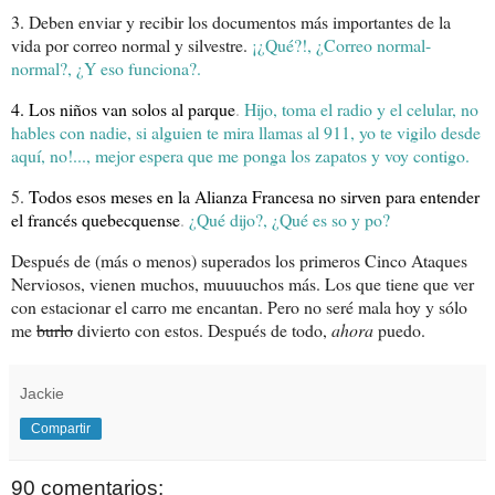
3. Deben enviar y recibir los documentos más importantes de la
vida por correo normal y silvestre.
¡
¿Qué?!, ¿Correo normal-
normal?, ¿Y eso funciona?.
4. Los niños van solos al parque
.
Hijo, toma el radio y el celular, no
hables con nadie, si alguien te mira llamas al 911, yo te vigilo desde
aquí, no!..., mejor espera que me ponga los zapatos y voy contigo.
5.
Todos esos meses en
la Alianza Francesa
no sirven para entender
el francés quebecquense
.
¿Qué dijo?, ¿Qué es so y po?
Después de (más o menos) superados los primeros Cinco Ataques
Nerviosos, vienen muchos, muuuuchos más. Los que tiene que ver
con estacionar el carro me encantan. Pero no seré mala hoy y sólo
me
burlo
divierto con estos. Después de todo,
ahora
puedo.
Jackie
Compartir
90 comentarios: