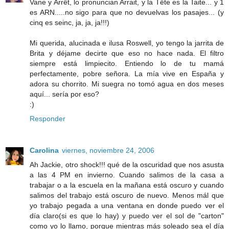
Vane y Arrêt, lo pronuncian Arrait, y la Tête es la Taite... y 1
es ARN.....no sigo para que no devuelvas los pasajes... (y
cinq es seinc, ja, ja, ja!!!)
Mi querida, alucinada e ilusa Roswell, yo tengo la jarrita de
Brita y déjame decirte que eso no hace nada. El filtro
siempre está limpiecito. Entiendo lo de tu mamá
perfectamente, pobre señora. La mía vive en España y
adora su chorrito. Mi suegra no tomó agua en dos meses
aquí... sería por eso?
:)
Responder
Carolina
viernes, noviembre 24, 2006
Ah Jackie, otro shock!!! qué de la oscuridad que nos asusta
a las 4 PM en invierno. Cuando salimos de la casa a
trabajar o a la escuela en la mañana está oscuro y cuando
salimos del trabajo está oscuro de nuevo. Menos mál que
yo trabajo pegada a una ventana en donde puedo ver el
día claro(si es que lo hay) y puedo ver el sol de "carton"
como yo lo llamo, porque mientras más soleado sea el día