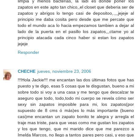
limpia y menos bacterias, la ladi es donde poner los
zapatos en este apto tan chico,,el closet que deberia ser de
zapatos y abrigos lo tengo casi de depositoo,.,,,jejeje al
principio me daba cosita pero desde que me percate que
todo el mundo aca lo hacia empezamos tambien a dejar al
lado de la puerta en el pasillo los zapatos,,,ctame yo al
principio atacada cada cinco haber si estan los zapatos
jejeje
Responder
CHECHE
jueves, noviembre 23, 2006
!!!Hola Jackie!!! me encantan las dos últimas fotos que has
puesto y te digo, esas 5 cosas que te disgustan, bueno a mi
sobre todo si voy a una casa y me tengo que descalzar te
aseguro que todo, todo,todo mi cuerpo se revela cómo ser
sexy sin zapatos imposible para mi, los zapatos(por
supuesto de 8 cms ó más)es lo más importante (bueno
casi)me encantan un zapato bonito te alegra y arregla el
traje mas triste, para que veas como me gustan los zapatos
y los que tengo, que mi marido dice que me parezco a
Imelda Marcos, no llego a tantos pares pero casi, y eso que