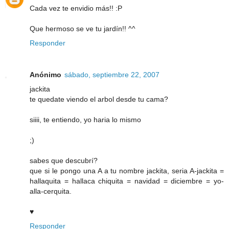
Cada vez te envidio más!! :P
Que hermoso se ve tu jardín!! ^^
Responder
Anónimo
sábado, septiembre 22, 2007
jackita
te quedate viendo el arbol desde tu cama?
siiii, te entiendo, yo haria lo mismo
;)
sabes que descubrí?
que si le pongo una A a tu nombre jackita, seria A-jackita =
hallaquita = hallaca chiquita = navidad = diciembre = yo-
alla-cerquita.
♥
Responder